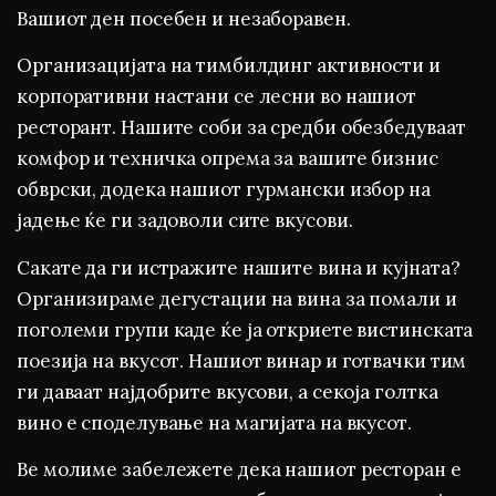
Вашиот ден посебен и незаборавен.
Организацијата на тимбилдинг активности и
корпоративни настани се лесни во нашиот
ресторант. Нашите соби за средби обезбедуваат
комфор и техничка опрема за вашите бизнис
обврски, додека нашиот гурмански избор на
јадење ќе ги задоволи сите вкусови.
Сакате да ги истражите нашите вина и кујната?
Организираме дегустации на вина за помали и
поголеми групи каде ќе ја откриете вистинската
поезија на вкусот. Нашиот винар и готвачки тим
ги даваат најдобрите вкусови, а секоја голтка
вино е споделување на магијата на вкусот.
Ве молиме забележете дека нашиот ресторан е