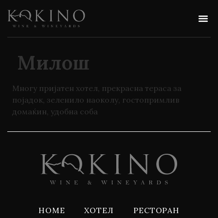
Милош
Многу пријатен хотел, прекрасна тераса за
појадок, зеленило наоколу, гостопримлив
домаќин, удобна соба
HOME
ХОТЕЛ
РЕСТОРАН