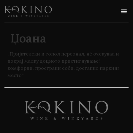
Џоана
„Пријателски и топол персонал, нè очекуваа и
покрај малку доцното пристигнување!
комфорни, пространи соби, достапно паркинг
место“